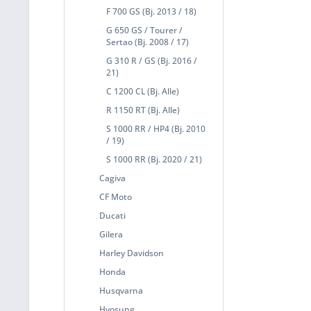
F 700 GS (Bj. 2013 / 18)
G 650 GS / Tourer /
Sertao (Bj. 2008 / 17)
G 310 R / GS (Bj. 2016 /
21)
C 1200 CL (Bj. Alle)
R 1150 RT (Bj. Alle)
S 1000 RR / HP4 (Bj. 2010
/ 19)
S 1000 RR (Bj. 2020 / 21)
Cagiva
CF Moto
Ducati
Gilera
Harley Davidson
Honda
Husqvarna
Hyosung