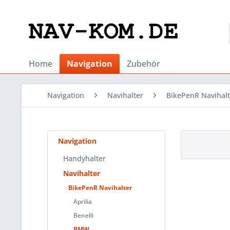
Home
Navigation
Zubehör
Navigation
Navihalter
BikePenR Navihalt
Navigation
Handyhalter
Navihalter
BikePenR Navihalter
Aprilia
Benelli
BMW