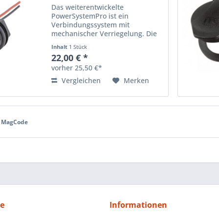
Das weiterentwickelte
PowerSystemPro ist ein
Verbindungssystem mit
mechanischer Verriegelung. Die
Vorteile sind höhere Trennkräfte
Inhalt
1 Stück
und Belastbarkeit sowie
22,00 € *
Ausschluss von
vorher 25,50 €*
Lichtbogenproblemen, da das
Schalten erst nach der...
Vergleichen
Merken
MagCode
ce
Informationen