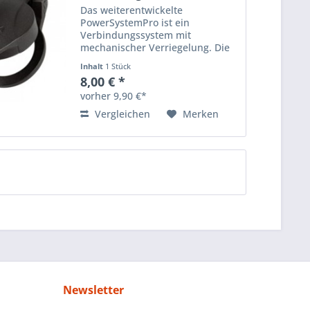
Das weiterentwickelte
PowerSystemPro ist ein
Verbindungssystem mit
mechanischer Verriegelung. Die
Vorteile sind höhere Trennkräfte
Inhalt
1 Stück
und Belastbarkeit sowie
8,00 € *
Ausschluss von
vorher 9,90 €*
Lichtbogenproblemen, da das
Schalten erst nach der...
Vergleichen
Merken
Newsletter