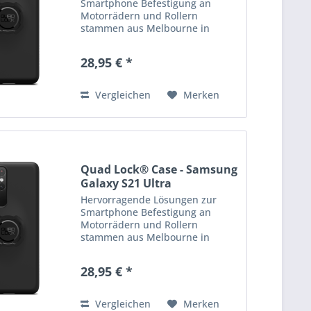
Smartphone Befestigung an
Motorrädern und Rollern
stammen aus Melbourne in
Australien: die Produkte von
Quad Lock! Quad Lock bietet
28,95 € *
hochwertige, robuste &
praktische Halterungen,...
Vergleichen
Merken
Quad Lock® Case - Samsung
Galaxy S21 Ultra
Hervorragende Lösungen zur
Smartphone Befestigung an
Motorrädern und Rollern
stammen aus Melbourne in
Australien: die Produkte von
Quad Lock! Quad Lock bietet
28,95 € *
hochwertige, robuste &
praktische Halterungen,...
Vergleichen
Merken