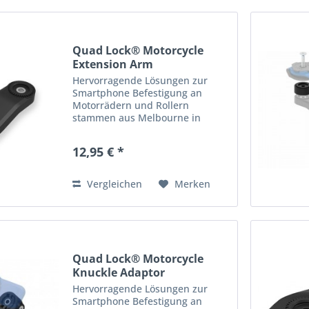
Quad Lock® Motorcycle
Extension Arm
Hervorragende Lösungen zur
Smartphone Befestigung an
Motorrädern und Rollern
stammen aus Melbourne in
Australien: die Produkte von
Quad Lock! Quad Lock bietet
12,95 € *
hochwertige, robuste &
praktische Halterungen, Cover
und Adapter zur...
Vergleichen
Merken
Quad Lock® Motorcycle
Knuckle Adaptor
Hervorragende Lösungen zur
Smartphone Befestigung an