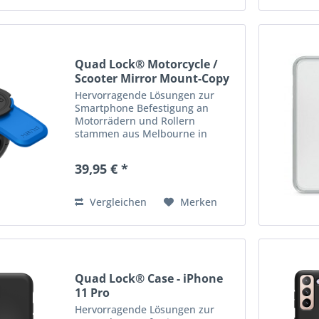
Quad Lock® Motorcycle /
Scooter Mirror Mount-Copy
Hervorragende Lösungen zur
Smartphone Befestigung an
Motorrädern und Rollern
stammen aus Melbourne in
Australien: die Produkte von
Quad Lock! Quad Lock bietet
39,95 € *
hochwertige, robuste &
praktische Halterungen,...
Vergleichen
Merken
Quad Lock® Case - iPhone
11 Pro
Hervorragende Lösungen zur