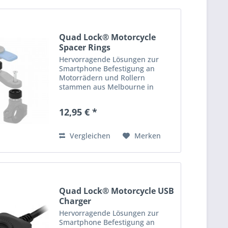
Quad Lock® Motorcycle
Spacer Rings
Hervorragende Lösungen zur
Smartphone Befestigung an
Motorrädern und Rollern
stammen aus Melbourne in
Australien: die Produkte von
Quad Lock! Quad Lock bietet
12,95 € *
hochwertige, robuste &
praktische Halterungen, Cover
und Adapter zur...
Vergleichen
Merken
Quad Lock® Motorcycle USB
Charger
Hervorragende Lösungen zur
Smartphone Befestigung an