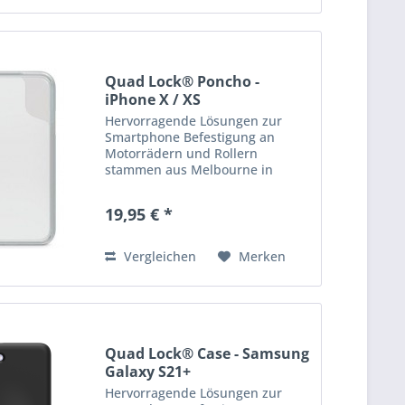
Quad Lock® Poncho -
iPhone X / XS
Hervorragende Lösungen zur
Smartphone Befestigung an
Motorrädern und Rollern
stammen aus Melbourne in
Australien: die Produkte von
Quad Lock! Quad Lock bietet
19,95 € *
hochwertige, robuste &
praktische Halterungen,...
Vergleichen
Merken
Quad Lock® Case - Samsung
Galaxy S21+
Hervorragende Lösungen zur