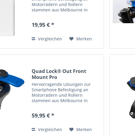
Motorrädern und Rollern
stammen aus Melbourne in
Australien: die Produkte von
Quad Lock! Quad Lock bietet
19,95 € *
hochwertige, robuste &
praktische Halterungen, Cover
und Adapter zur...
Vergleichen
Merken
Quad Lock® Out Front
Mount Pro
Hervorragende Lösungen zur
Smartphone Befestigung an
Motorrädern und Rollern
stammen aus Melbourne in
Australien: die Produkte von
Quad Lock! Quad Lock bietet
59,95 € *
hochwertige, robuste &
praktische Halterungen, Cover
und Adapter zur...
Vergleichen
Merken