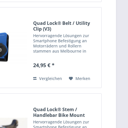
Quad Lock® Belt / Utility
Clip (V3)
Hervorragende Lösungen zur
Smartphone Befestigung an
Motorrädern und Rollern
stammen aus Melbourne in
Australien: die Produkte von
Quad Lock! Quad Lock bietet
24,95 € *
hochwertige, robuste &
praktische Halterungen, Cover
und Adapter zur...
Vergleichen
Merken
Quad Lock® Stem /
Handlebar Bike Mount
Hervorragende Lösungen zur
Smartphone Befestigung an