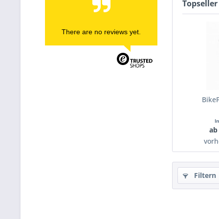
Topseller
There are no reviews yet.
Bike
I
ab
vorh
Filtern