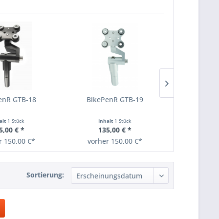
enR GTB-18
BikePenR GTB-19
BikePe
alt
1 Stück
Inhalt
1 Stück
Inha
5,00 € *
135,00 € *
ab 14
r 150,00 €*
vorher 150,00 €*
vorher 
Sortierung: