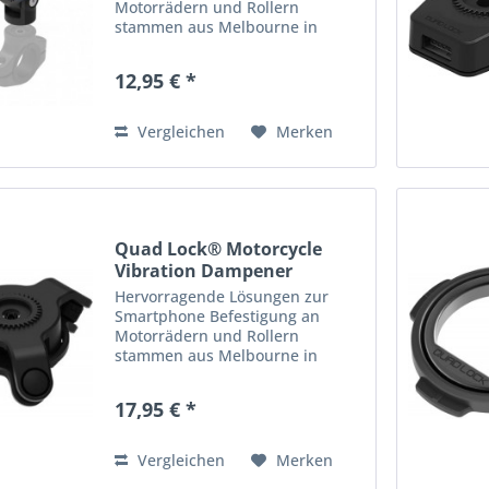
Motorrädern und Rollern
stammen aus Melbourne in
Australien: die Produkte von
Quad Lock! Quad Lock bietet
12,95 € *
hochwertige, robuste &
praktische Halterungen, Cover
und Adapter zur...
Vergleichen
Merken
Quad Lock® Motorcycle
Vibration Dampener
Hervorragende Lösungen zur
Smartphone Befestigung an
Motorrädern und Rollern
stammen aus Melbourne in
Australien: die Produkte von
Quad Lock! Quad Lock bietet
17,95 € *
hochwertige, robuste &
praktische Halterungen, Cover
und Adapter zur...
Vergleichen
Merken