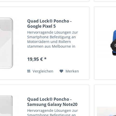
Quad Lock® Poncho -
Google Pixel 5
Hervorragende Lösungen zur
Smartphone Befestigung an
Motorrädern und Rollern
stammen aus Melbourne in
Australien: die Produkte von
Quad Lock! Quad Lock bietet
19,95 € *
hochwertige, robuste &
praktische Halterungen, Cover
und Adapter zur...
Vergleichen
Merken
Quad Lock® Poncho -
Samsung Galaxy Note20
Ultra
Hervorragende Lösungen zur
Smartphone Befestigung an