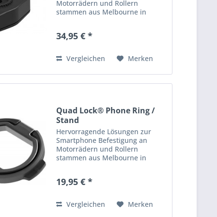
Motorrädern und Rollern
stammen aus Melbourne in
Australien: die Produkte von
Quad Lock! Quad Lock bietet
34,95 € *
hochwertige, robuste &
praktische Halterungen, Cover
und Adapter zur...
Vergleichen
Merken
Quad Lock® Phone Ring /
Stand
Hervorragende Lösungen zur
Smartphone Befestigung an
Motorrädern und Rollern
stammen aus Melbourne in
Australien: die Produkte von
Quad Lock! Quad Lock bietet
19,95 € *
hochwertige, robuste &
praktische Halterungen, Cover
und Adapter zur...
Vergleichen
Merken