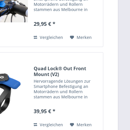
Motorrädern und Rollern
stammen aus Melbourne in
Australien: die Produkte von
Quad Lock! Quad Lock bietet
29,95 € *
hochwertige, robuste &
praktische Halterungen, Cover
und Adapter zur...
Vergleichen
Merken
Quad Lock® Out Front
Mount (V2)
Hervorragende Lösungen zur
Smartphone Befestigung an
Motorrädern und Rollern
stammen aus Melbourne in
Australien: die Produkte von
Quad Lock! Quad Lock bietet
39,95 € *
hochwertige, robuste &
praktische Halterungen, Cover
und Adapter zur...
Vergleichen
Merken