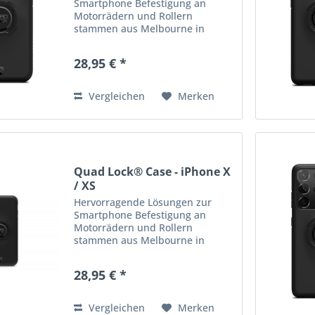
Smartphone Befestigung an
Motorrädern und Rollern
stammen aus Melbourne in
Australien: die Produkte von
Quad Lock! Quad Lock bietet
28,95 € *
hochwertige, robuste &
praktische Halterungen,...
Vergleichen
Merken
Quad Lock® Case - iPhone X
/ XS
Hervorragende Lösungen zur
Smartphone Befestigung an
Motorrädern und Rollern
stammen aus Melbourne in
Australien: die Produkte von
Quad Lock! Quad Lock bietet
28,95 € *
hochwertige, robuste &
praktische Halterungen,...
Vergleichen
Merken