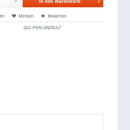
In den
Warenkorb
hen
Merken
Bewerten
QLC-PON-GN20ULT