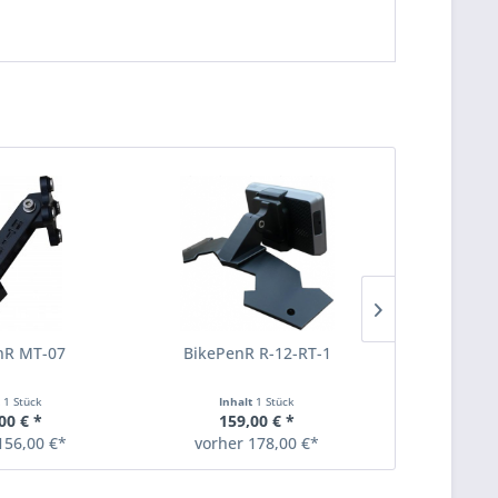
nR MT-07
BikePenR R-12-RT-1
BikePe
t
1 Stück
Inhalt
1 Stück
Inha
00 € *
159,00 € *
135
156,00 €*
vorher 178,00 €*
vorher