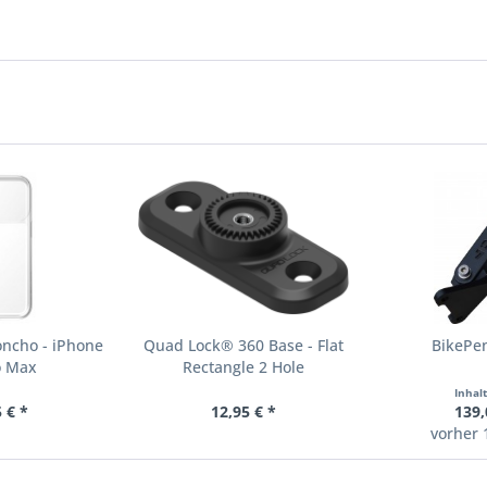
ncho - iPhone
Quad Lock® 360 Base - Flat
BikePe
o Max
Rectangle 2 Hole
Inhal
 € *
12,95 € *
139,
vorher 