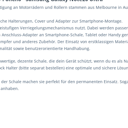
igung an Motorrädern und Rollern stammen aus Melbourne in Aust
ische Halterungen, Cover und Adapter zur Smartphone-Montage.
zweistufigen Verriegelungsmechanismus nutzt. Dabei werden passen
en Anschluss-Adapter an Smartphone-Schale, Tablet oder Handy g
ämpfer und anderes Zubehör. Der Einsatz von erstklassigen Mater
nalität sowie benutzerorientierte Handhabung.
ertige, dezente Schale, die dein Gerät schützt, wenn du es als Na
Halter (bitte separat bestellen) eine optimale und sichere Lösun
l der Schale machen sie perfekt für den permanenten Einsatz. Sog
 anhaben.