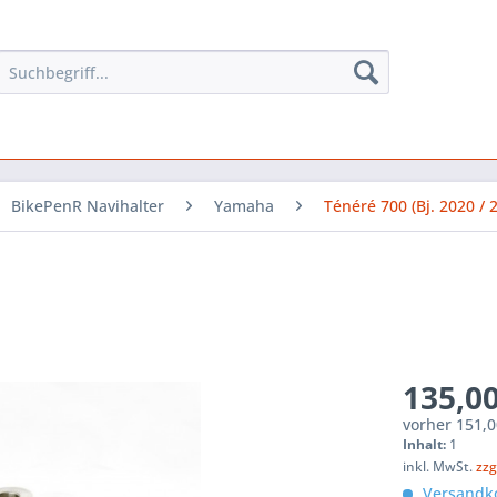
BikePenR Navihalter
Yamaha
Ténéré 700 (Bj. 2020 / 2
135,00
vorher
151,0
Inhalt:
1
inkl. MwSt.
zzg
Versandko