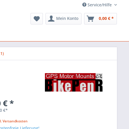
Service/Hilfe
Mein Konto
0,00 € *
1)
 € *
0 €*
l. Versandkosten
stenfreie Lieferung!